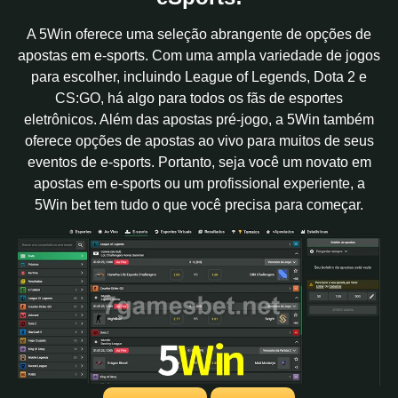
A 5Win oferece uma seleção abrangente de opções de
apostas em e-sports. Com uma ampla variedade de jogos
para escolher, incluindo League of Legends, Dota 2 e
CS:GO, há algo para todos os fãs de esportes
eletrônicos. Além das apostas pré-jogo, a 5Win também
oferece opções de apostas ao vivo para muitos de seus
eventos de e-sports. Portanto, seja você um novato em
apostas em e-sports ou um profissional experiente, a
5Win bet tem tudo o que você precisa para começar.