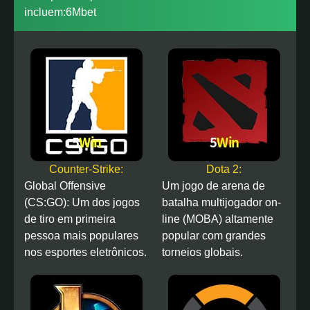
incluem:
6Mbet
Counter-Strike:
Dota 2:
Global Offensive
Um jogo de arena de
(CS:GO): Um dos jogos
batalha multijogador on-
de tiro em primeira
line (MOBA) altamente
pessoa mais populares
popular com grandes
nos esportes eletrônicos.
torneios globais.