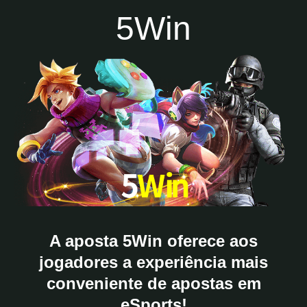
5Win
A aposta 5Win oferece aos
jogadores a experiência mais
conveniente de apostas em
eSports!