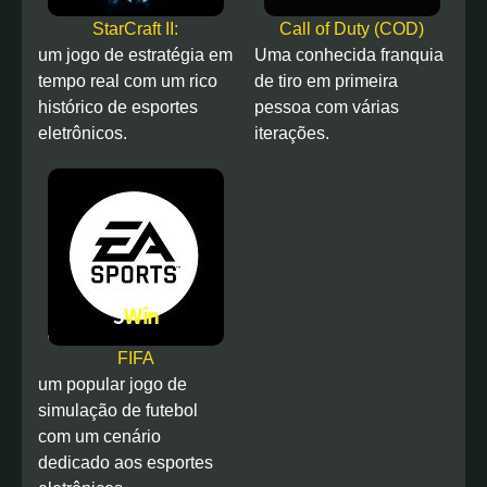
StarCraft II:
Call of Duty (COD)
um jogo de estratégia em
Uma conhecida franquia
tempo real com um rico
de tiro em primeira
histórico de esportes
pessoa com várias
eletrônicos.
iterações.
FIFA
um popular jogo de
simulação de futebol
com um cenário
dedicado aos esportes