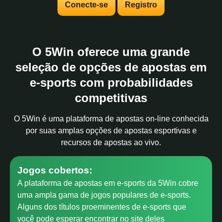
Conecte-se
Registro
O 5Win oferece uma grande
seleção de opções de apostas em
e-sports com probabilidades
competitivas
O 5Win é uma plataforma de apostas on-line conhecida
por suas amplas opções de apostas esportivas e
recursos de apostas ao vivo.
Jogos cobertos:
A plataforma de apostas em e-sports da 5Win cobre
uma ampla gama de jogos populares de e-sports.
Alguns dos títulos proeminentes de e-sports que
você pode esperar encontrar no site deles