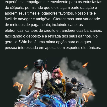
experiência empolgante e envolvente para os entusiastas
de eSports, permitindo que eles façam parte da ação e
apoiem seus times e jogadores favoritos. Nosso site é
fácil de navegar e amigável. Oferecemos uma variedade
de métodos de pagamento, incluindo carteiras
eletrônicas, cartões de crédito e transferências bancárias,
facilitando o depósito e a retirada dos seus ganhos. No
geral, a 5Win bet é uma ótima opção para qualquer
pessoa interessada em apostas em esportes eletrônicos.