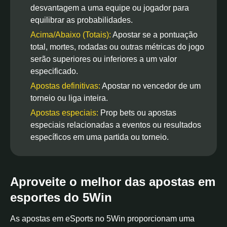
desvantagem a uma equipe ou jogador para
equilibrar as probabilidades.
Acima/Abaixo (Totais):
Apostar se a pontuação
total, mortes, rodadas ou outras métricas do jogo
serão superiores ou inferiores a um valor
especificado.
Apostas definitivas:
Apostar no vencedor de um
torneio ou liga inteira.
Apostas especiais:
Prop bets ou apostas
especiais relacionadas a eventos ou resultados
específicos em uma partida ou torneio.
Aproveite o melhor das apostas em
esportes do 5Win
As apostas em eSports no 5Win proporcionam uma